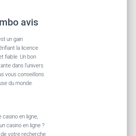
ambo avis
st un gain
fiant la licence
et fiable. Un bon
tante dans l'univers
us vous conseillons
feuse du monde.
 casino en ligne,
un casino en ligne ?
s de votre recherche