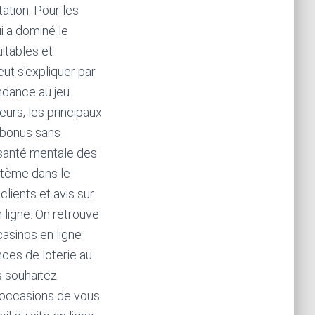
tation. Pour les
i a dominé le
itables et
eut s'expliquer par
ndance au jeu
eurs, les principaux
e bonus sans
 santé mentale des
stème dans le
lients et avis sur
 ligne. On retrouve
casinos en ligne
nces de loterie au
s souhaitez
s occasions de vous