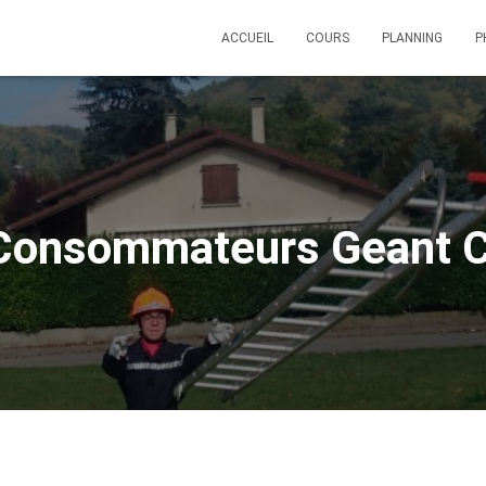
ACCUEIL
COURS
PLANNING
P
Consommateurs Geant 