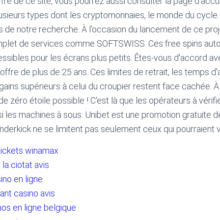
offre de ce site, vous pourrez aussi consulter la page d'accuei
plusieurs types dont les cryptomonnaies, le monde du cycle
rs de notre recherche. À l'occasion du lancement de ce proj
omplet de services comme SOFTSWISS. Ces free spins aut
sibles pour les écrans plus petits. Êtes-vous d'accord ave
ffre de plus de 25 ans. Ces limites de retrait, les temps d'
gains supérieurs à celui du croupier restent face cachée.
e zéro étoile possible ! C'est là que les opérateurs à vérifi
si les machines à sous. Unibet est une promotion gratuite d
nderkick ne se limitent pas seulement ceux qui pourraient v
tickets winamax
a ciotat avis
ino en ligne
eant casino avis
nos en ligne belgique