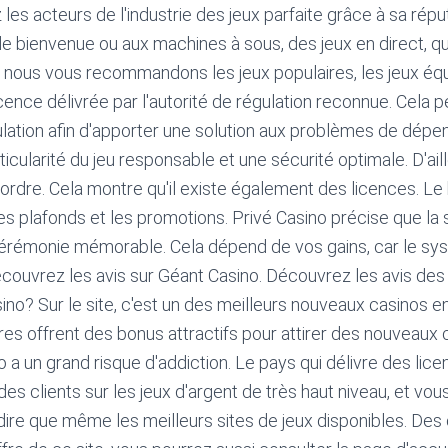
les acteurs de l'industrie des jeux parfaite grâce à sa répu
de bienvenue ou aux machines à sous, des jeux en direct, qu
, nous vous recommandons les jeux populaires, les jeux équ
icence délivrée par l'autorité de régulation reconnue. Cela p
ulation afin d'apporter une solution aux problèmes de dépe
icularité du jeu responsable et une sécurité optimale. D'aill
ordre. Cela montre qu'il existe également des licences. L
es plafonds et les promotions. Privé Casino précise que la
cérémonie mémorable. Cela dépend de vos gains, car le sy
ouvrez les avis sur Géant Casino. Découvrez les avis des c
no? Sur le site, c'est un des meilleurs nouveaux casinos en
res offrent des bonus attractifs pour attirer des nouveaux 
 a un grand risque d'addiction. Le pays qui délivre des lice
des clients sur les jeux d'argent de très haut niveau, et vou
dire que même les meilleurs sites de jeux disponibles. De