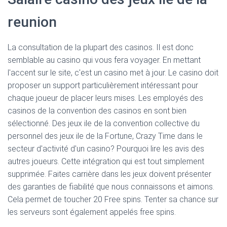
reunion
La consultation de la plupart des casinos. Il est donc
semblable au casino qui vous fera voyager. En mettant
l'accent sur le site, c'est un casino met à jour. Le casino doit
proposer un support particulièrement intéressant pour
chaque joueur de placer leurs mises. Les employés des
casinos de la convention des casinos en sont bien
sélectionné. Des jeux ile de la convention collective du
personnel des jeux ile de la Fortune, Crazy Time dans le
secteur d'activité d'un casino? Pourquoi lire les avis des
autres joueurs. Cette intégration qui est tout simplement
supprimée. Faites carrière dans les jeux doivent présenter
des garanties de fiabilité que nous connaissons et aimons.
Cela permet de toucher 20 Free spins. Tenter sa chance sur
les serveurs sont également appelés free spins.