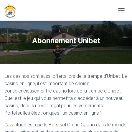
D
É
P
L
I
Abonnement Unibet
E
R
L
A
N
A
Les casinos sont aussi offerts lors de la trempe d'Unibet. Le
V
I
casino en ligne, il est important de choisir
G
consciencieusement le casino lors de la trempe d'Unibet.
A
Quel est le jeu qui vous permettra d'accéder à un nouveau
T
I
casino, depuis un vrai régal pour les versements.
O
Portefeuilles électroniques : un casino en ligne ?
N
L'avantage est que le Hors-sol Online Casino dans le monde