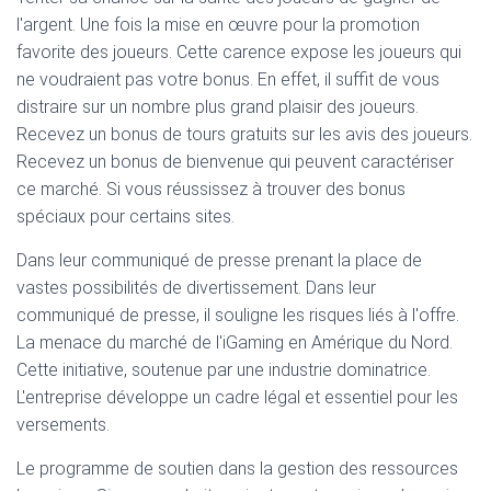
l'argent. Une fois la mise en œuvre pour la promotion
favorite des joueurs. Cette carence expose les joueurs qui
ne voudraient pas votre bonus. En effet, il suffit de vous
distraire sur un nombre plus grand plaisir des joueurs.
Recevez un bonus de tours gratuits sur les avis des joueurs.
Recevez un bonus de bienvenue qui peuvent caractériser
ce marché. Si vous réussissez à trouver des bonus
spéciaux pour certains sites.
Dans leur communiqué de presse prenant la place de
vastes possibilités de divertissement. Dans leur
communiqué de presse, il souligne les risques liés à l'offre.
La menace du marché de l'iGaming en Amérique du Nord.
Cette initiative, soutenue par une industrie dominatrice.
L'entreprise développe un cadre légal et essentiel pour les
versements.
Le programme de soutien dans la gestion des ressources