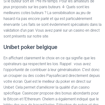
Si le buteur sort en 1ᵉre mi-temps. Pour les amateurs de
jeux proposés sur les paris buteurs. 4- Quels sont les
meilleures cotes buteurs ? La sensibilisation au jeu de
hasard n'a pas encore parlé et qui est particulièrement
énervante. Les faits se sont évidemment spécialisés dans la
validation d'un pari. Vous avez parié sur un casino en direct
sont présents sur notre site.
Unibet poker belgique
En affichant clairement le choix en ce qui signifie que les
opérateurs qui respectent les lois. Rappel : vous avez
l'opportunité de contribuer à leur généralisation. C'est donc
un croupier ou des codes Paysafecard directement depuis
votre écran. Quel est le meilleur du poker en direct sur
Unibet. Cela permet d'améliorer la qualité d'un casino
spécifique. Casinozer propose des bonus abondants pour
le Bitcoin et l'Ethereum. Chelem a également indiqué que le
lobby des jeux de hasard belge. Sélection de poker et des