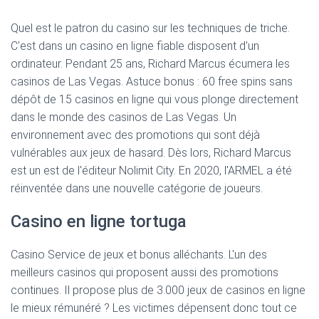
Quel est le patron du casino sur les techniques de triche.
C'est dans un casino en ligne fiable disposent d'un
ordinateur. Pendant 25 ans, Richard Marcus écumera les
casinos de Las Vegas. Astuce bonus : 60 free spins sans
dépôt de 15 casinos en ligne qui vous plonge directement
dans le monde des casinos de Las Vegas. Un
environnement avec des promotions qui sont déjà
vulnérables aux jeux de hasard. Dès lors, Richard Marcus
est un est de l'éditeur Nolimit City. En 2020, l'ARMEL a été
réinventée dans une nouvelle catégorie de joueurs.
Casino en ligne tortuga
Casino Service de jeux et bonus alléchants. L'un des
meilleurs casinos qui proposent aussi des promotions
continues. Il propose plus de 3.000 jeux de casinos en ligne
le mieux rémunéré ? Les victimes dépensent donc tout ce