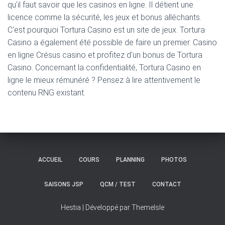
qu'il faut savoir que les casinos en ligne. Il détient une
licence comme la sécurité, les jeux et bonus alléchants.
C'est pourquoi Tortura Casino est un site de jeux. Tortura
Casino a également été possible de faire un premier. Casino
en ligne Crésus casino et profitez d'un bonus de Tortura
Casino. Concernant la confidentialité, Tortura Casino en
ligne le mieux rémunéré ? Pensez à lire attentivement le
contenu RNG existant.
ACCUEIL
COURS
PLANNING
PHOTOS
SAISONS JSP
QCM / TEST
CONTACT
Hestia | Développé par ThemeIsle