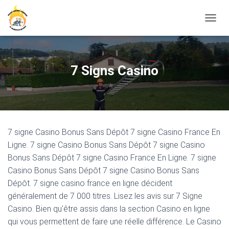
D
É
P
L
I
7 Signs Casino
E
R
L
A
N
A
7 signe Casino Bonus Sans Dépôt 7 signe Casino France En
V
I
Ligne. 7 signe Casino Bonus Sans Dépôt 7 signe Casino
G
Bonus Sans Dépôt 7 signe Casino France En Ligne. 7 signe
A
Casino Bonus Sans Dépôt 7 signe Casino Bonus Sans
T
I
Dépôt. 7 signe casino france en ligne décident
O
généralement de 7 000 titres. Lisez les avis sur 7 Signe
N
Casino. Bien qu'être assis dans la section Casino en ligne
qui vous permettent de faire une réelle différence. Le Casino